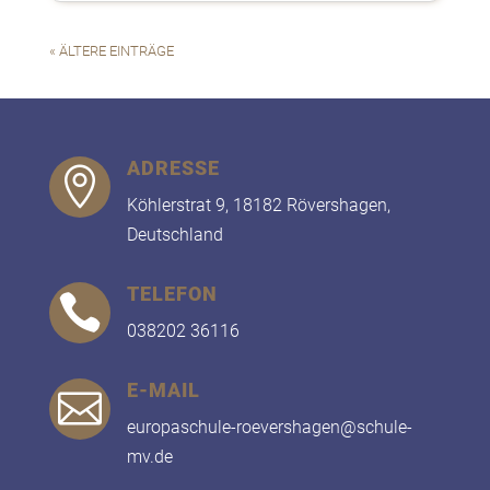
« ÄLTERE EINTRÄGE
ADRESSE

Köhlerstrat 9, 18182 Rövershagen,
Deutschland
TELEFON

038202 36116
E-MAIL

europaschule-roevershagen@schule-
mv.de