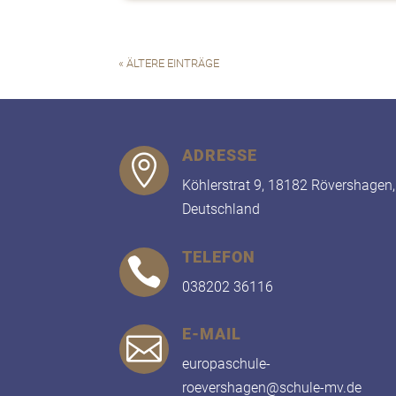
« ÄLTERE EINTRÄGE
ADRESSE

Köhlerstrat 9, 18182 Rövershagen,
Deutschland
TELEFON

038202 36116
E-MAIL

europaschule-
roevershagen@schule-mv.de