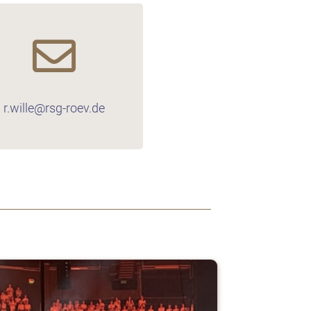

r.wille@rsg-roev.de