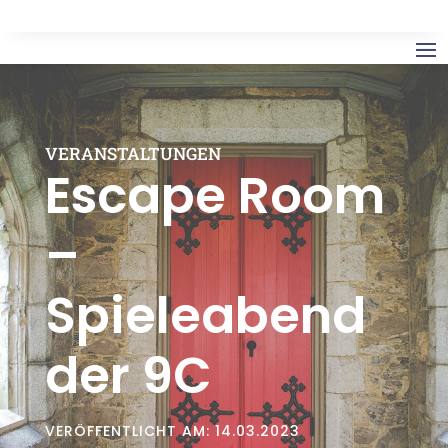
VERANSTALTUNGEN
Escape Room
–
Spieleabend
der 9C
VERÖFFENTLICHT AM: 14.03.2023