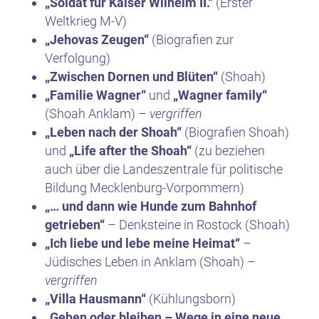
„Soldat für Kaiser Wilhelm II.“
(Erster
Weltkrieg M-V)
„Jehovas Zeugen“
(Biografien zur
Verfolgung)
„Zwischen Dornen und Blüten“
(Shoah)
„Familie Wagner“
und
„Wagner family“
(Shoah Anklam) –
vergriffen
„Leben nach der Shoah“
(Biografien Shoah)
und
„Life after the Shoah“
(zu beziehen
auch über die Landeszentrale für politische
Bildung Mecklenburg-Vorpommern)
„… und dann wie Hunde zum Bahnhof
getrieben“
– Denksteine in Rostock (Shoah)
„Ich liebe und lebe meine Heimat“
–
Jüdisches Leben in Anklam (Shoah) –
vergriffen
„Villa Hausmann“
(Kühlungsborn)
„Gehen oder bleiben – Wege in eine neue