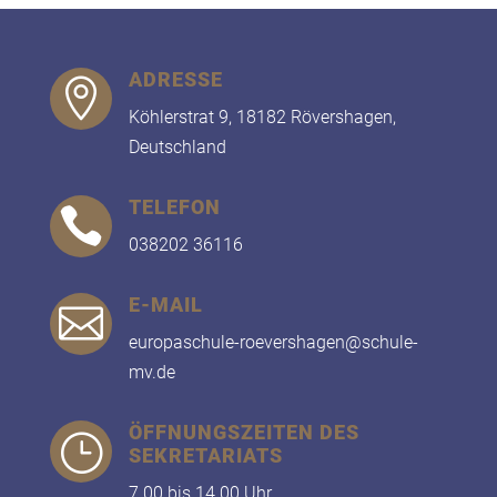
ADRESSE

Köhlerstrat 9, 18182 Rövershagen,
Deutschland
TELEFON

038202 36116
E-MAIL

europaschule-roevershagen@schule-
mv.de
ÖFFNUNGSZEITEN DES
}
SEKRETARIATS
7.00 bis 14.00 Uhr